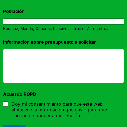
Población
*
Badajoz, Mérida, Cáceres, Plasencia, Trujillo, Zafra, etc...
Información sobre presupuesto a solicitar
*
Acuerdo RGPD
*
Doy mi consentimiento para que esta web
almacene la información que envío para que
puedan responder a mi petición.