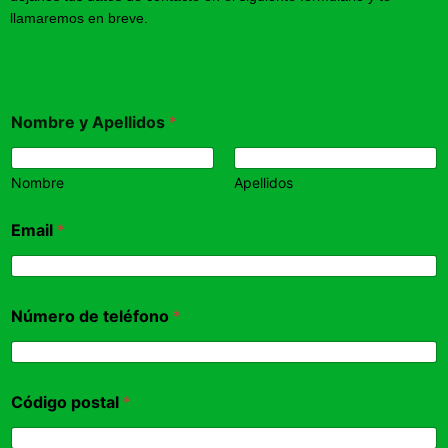
llamaremos en breve.
Nombre y Apellidos
*
Nombre
Apellidos
Email
*
Número de teléfono
*
Código postal
*