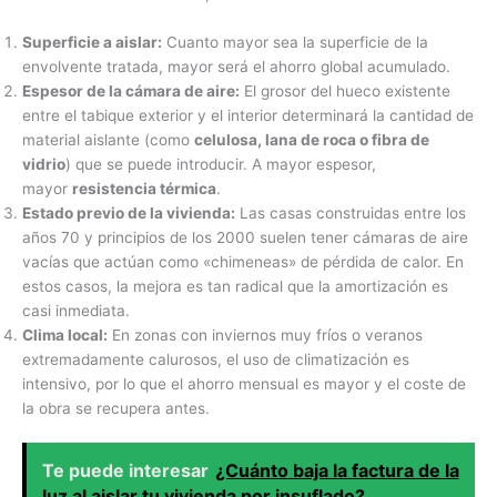
Superficie a aislar:
Cuanto mayor sea la superficie de la
envolvente tratada, mayor será el ahorro global acumulado.
Espesor de la cámara de aire:
El grosor del hueco existente
entre el tabique exterior y el interior determinará la cantidad de
material aislante (como
celulosa, lana de roca o fibra de
vidrio
) que se puede introducir. A mayor espesor,
mayor
resistencia térmica
.
Estado previo de la vivienda:
Las casas construidas entre los
años 70 y principios de los 2000 suelen tener cámaras de aire
vacías que actúan como «chimeneas» de pérdida de calor. En
estos casos, la mejora es tan radical que la amortización es
casi inmediata.
Clima local:
En zonas con inviernos muy fríos o veranos
extremadamente calurosos, el uso de climatización es
intensivo, por lo que el ahorro mensual es mayor y el coste de
la obra se recupera antes.
Te puede interesar
¿Cuánto baja la factura de la
luz al aislar tu vivienda por insuflado?