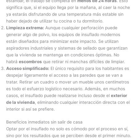
estándar, el trabajo se completa en
menos de 24 horas
. Esto
significa que, si el equipo llega por la mañana, al caer la noche
ya estarás disfrutando de una temperatura más estable sin
haber dejado de utilizar tu cocina o tu dormitorio.
Limpieza extrema:
Aunque cualquier perforación puede
generar algo de polvo, los equipos de insuflado modernos
están diseñados para minimizar este impacto. Se utilizan
aspiradores industriales y sistemas de sellado que garantizan
que la vivienda se mantenga en condiciones óptimas. No
habrá
escombros
que retirar ni manchas difíciles de limpiar.
Acceso simplificado:
El único requisito para los habitantes es
despejar ligeramente el acceso a las paredes que se van a
tratar. Retirar un cuadro o mover un mueble unos centímetros
es todo el esfuerzo logístico necesario. Además, en muchos
casos, el insuflado puede realizarse incluso desde el
exterior
de la vivienda
, eliminando cualquier interacción directa con el
interior si así se prefiere.
Beneficios inmediatos sin salir de casa
Optar por el insuflado no solo es cómodo por el proceso en sí,
sino por los resultados que se perciben desde el primer minuto.