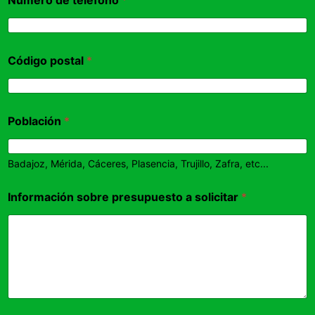
Código postal
*
Población
*
Badajoz, Mérida, Cáceres, Plasencia, Trujillo, Zafra, etc...
Información sobre presupuesto a solicitar
*