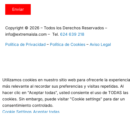
Enviar
Copyright © 2026 – Todos los Derechos Reservados –
info@extremaisla.com – Tel.
624 639 218
Política de Privacidad
–
Política de Cookies
–
Aviso Legal
F
a
Utilizamos cookies en nuestro sitio web para ofrecerle la experienci
más relevante al recordar sus preferencias y visitas repetidas. Al
c
hacer clic en "Aceptar todas", usted consiente el uso de TODAS las
cookies. Sin embargo, puede visitar "Cookie settings" para dar un
e
consentimiento controlado.
Cookie Settings
Aceptar todas
b