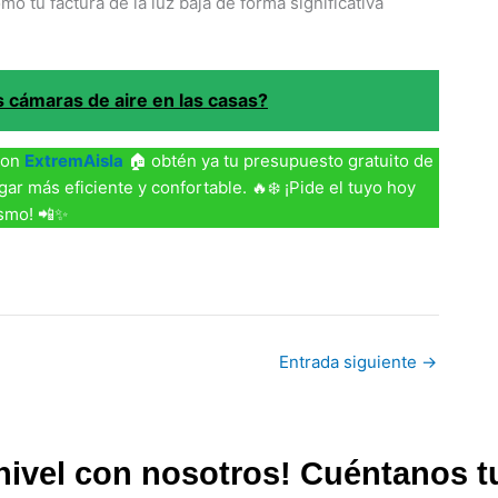
mo tu factura de la luz baja de forma significativa
s cámaras de aire en las casas?
Con
ExtremAisla
🏠 obtén ya tu presupuesto gratuito de
gar más eficiente y confortable. 🔥❄️ ¡Pide el tuyo hoy
smo! 📲✨
Entrada siguiente
→
e nivel con nosotros! Cuéntanos 