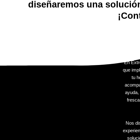
diseñaremos una solución 
¡Con
En Extr
que impl
tu 
acompa
ayuda, 
fresca
Nos di
experien
soluc