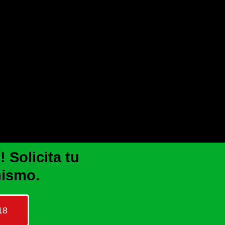
 Solicita tu
mismo.
18