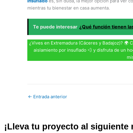
insuflado
es, sin duda, la mejor opción para ver có
mientras tu bienestar en casa aumenta.
Te puede interesar
¿Qué función tienen la
¿Vives en Extremadura (Cáceres y Badajoz)? 🌍 
aislamiento por insuflado 💨 y disfruta de un ho
mi
←
Entrada anterior
¡Lleva tu proyecto al siguient