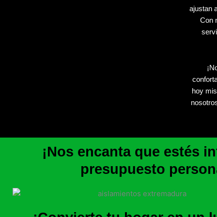
ajustan 
Con n
servi
¡No
confort
hoy mis
nosotros
¡Nos encanta que estés int
presupuesto person