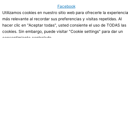
Facebook
Utilizamos cookies en nuestro sitio web para ofrecerle la experienci
más relevante al recordar sus preferencias y visitas repetidas. Al
hacer clic en "Aceptar todas", usted consiente el uso de TODAS las
cookies. Sin embargo, puede visitar "Cookie settings" para dar un
consentimiento controlado.
Cookie Settings
Aceptar todas
Cerrar
Resumen de la privacidad
Este sitio web utiliza cookies para mejorar su experiencia mientras
navega por el sitio web. De ellas, las cookies clasificadas como
necesarias se almacenan en su navegador, ya que son esenciales
para el funcionamiento de las funciones básicas del sitio web.
También utilizamos cookies de terceros que nos ayudan a analizar y
comprender cómo utiliza usted este sitio web. Estas cookies se