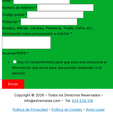
Email
*
Número de teléfono
*
Código postal
*
Población
*
Badajoz, Mérida, Cáceres, Plasencia, Trujillo, Zafra, etc...
Información sobre presupuesto a solicitar
*
Acuerdo RGPD
*
Doy mi consentimiento para que esta web almacene la
información que envío para que puedan responder a mi
petición.
Enviar
Copyright © 2026 – Todos los Derechos Reservados –
info@extremaisla.com – Tel.
624 639 218
Política de Privacidad
–
Política de Cookies
–
Aviso Legal