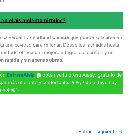
to.
 en el aislamiento térmico?
ica versátil y de
alta eficiencia
que puede aplicarse en
ta una cavidad para rellenar. Desde las fachadas hasta
e método ofrece una mejora integral del confort y un
ón rápida y sin apenas obras
.
Con
ExtremAisla
🏠 obtén ya tu presupuesto gratuito de
gar más eficiente y confortable. 🔥❄️ ¡Pide el tuyo hoy
smo! 📲✨
Entrada siguiente
→