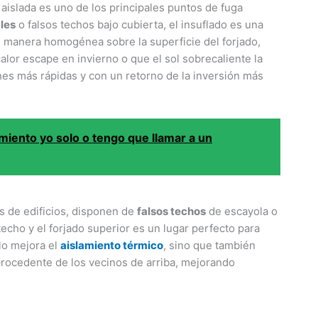
l aislada es uno de los principales puntos de fuga
bles
o falsos techos bajo cubierta, el insuflado es una
 de manera homogénea sobre la superficie del forjado,
lor escape en invierno o que el sol sobrecaliente la
ones más rápidas y con un retorno de la inversión más
miento yo solo o tengo que llamar a un
s de edificios, disponen de
falsos techos
de escayola o
techo y el forjado superior es un lugar perfecto para
olo mejora el
aislamiento térmico
, sino que también
procedente de los vecinos de arriba, mejorando