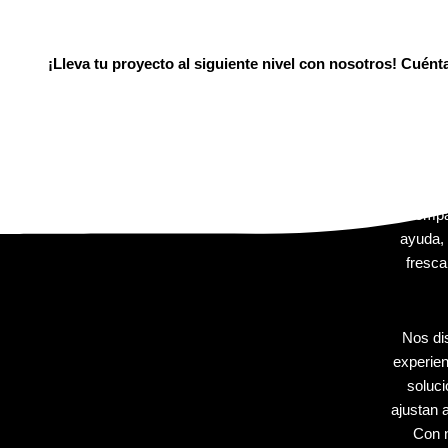
¡Lleva tu proyecto al siguiente nivel con nosotros! Cuén
En Extr
que impl
tu 
acompa
ayuda, 
fresca
Nos di
experien
soluc
ajustan 
Con n