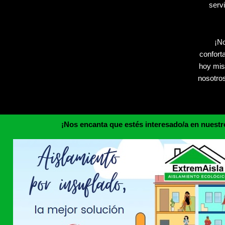
servi
¡No
confort
hoy mis
nosotros
¡Nos encanta que estés interesado/a en nuestr