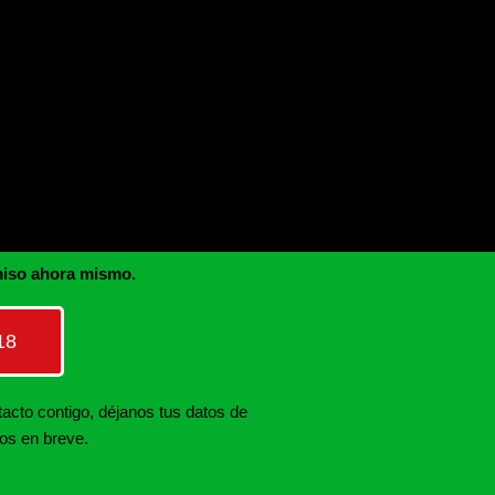
miso ahora mismo.
18
tacto contigo, déjanos tus datos de
mos en breve.