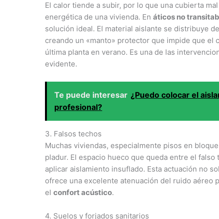
El calor tiende a subir, por lo que una cubierta ma
energética de una vivienda. En
áticos no transita
solución ideal. El material aislante se distribuye
creando un «manto» protector que impide que el ca
última planta en verano. Es una de las intervenci
evidente.
Te puede interesar
¿Puedo colocar el aisla
profesional?
3. Falsos techos
Muchas viviendas, especialmente pisos en bloque
pladur. El espacio hueco que queda entre el falso 
aplicar aislamiento insuflado. Esta actuación no s
ofrece una excelente atenuación del ruido aéreo 
el
confort acústico
.
4. Suelos y forjados sanitarios