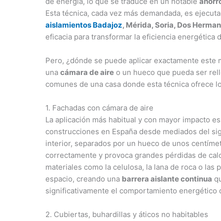
de energía, lo que se traduce en un notable
ahorro
Esta técnica, cada vez más demandada, es ejecut
aislamientos Badajoz
, Mérida, Soria, Dos Herman
eficacia para transformar la eficiencia energética 
Pero, ¿dónde se puede aplicar exactamente este mé
una
cámara de aire
o un hueco que pueda ser rell
comunes de una casa donde esta técnica ofrece lo
1. Fachadas con cámara de aire
La aplicación más habitual y con mayor impacto es
construcciones en España desde mediados del sig
interior, separados por un hueco de unos centímetro
correctamente y provoca grandes pérdidas de calor
materiales como la celulosa, la lana de roca o las 
espacio, creando una
barrera aislante continua
qu
significativamente el comportamiento energético de
2. Cubiertas, buhardillas y áticos no habitables