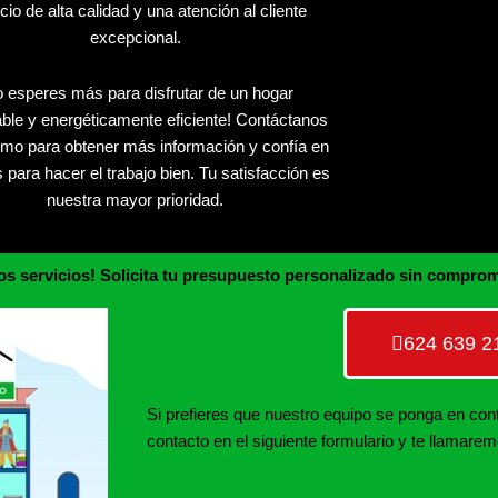
cio de alta calidad y una atención al cliente
excepcional.
 esperes más para disfrutar de un hogar
able y energéticamente eficiente! Contáctanos
mo para obtener más información y confía en
 para hacer el trabajo bien. Tu satisfacción es
nuestra mayor prioridad.
os servicios! Solicita tu presupuesto personalizado sin compro
624 639 2
Si prefieres que nuestro equipo se ponga en con
contacto en el siguiente formulario y te llamare