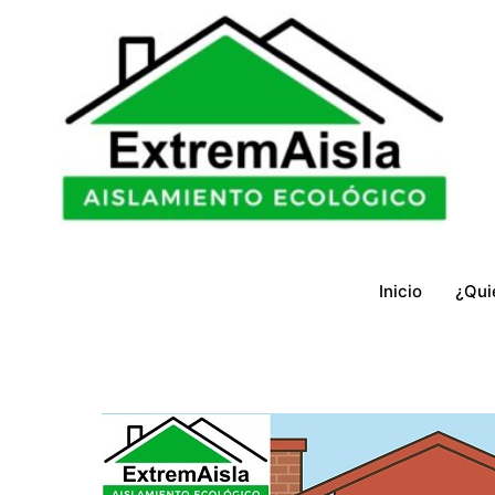
Ir
al
contenido
Inicio
¿Qui