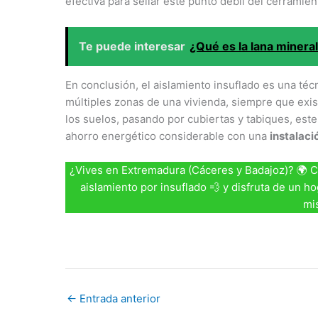
efectiva para sellar este punto débil del cerramien
Te puede interesar
¿Qué es la lana mineral
En conclusión, el aislamiento insuflado es una técn
múltiples zonas de una vivienda, siempre que exis
los suelos, pasando por cubiertas y tabiques, est
ahorro energético considerable con una
instalaci
¿Vives en Extremadura (Cáceres y Badajoz)? 🌍 
aislamiento por insuflado 💨 y disfruta de un ho
mi
←
Entrada anterior