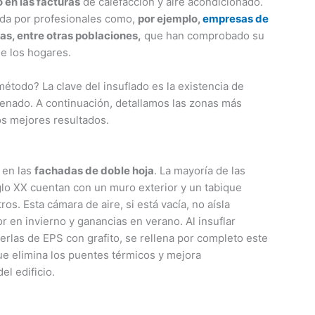
 en las facturas
de calefacción y aire acondicionado.
ada por profesionales como,
por ejemplo,
empresas de
as, entre otras poblaciones,
que han comprobado su
de los hogares.
todo? La clave del insuflado es la existencia de
enado. A continuación, detallamos las zonas más
s mejores resultados.
 en las
fachadas de doble hoja
. La mayoría de las
lo XX cuentan con un muro exterior y un tabique
s. Esta cámara de aire, si está vacía, no aísla
 en invierno y ganancias en verano. Al insuflar
perlas de EPS con grafito, se rellena por completo este
e elimina los puentes térmicos y mejora
l edificio.