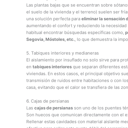
Las plantas bajas que se encuentran sobre sótanos,
el suelo de la vivienda y el terreno) suelen ser frí
una solución perfecta para
eliminar la sensación d
aumentando el confort y reduciendo la necesidad d
habitual encontrar búsquedas específicas como,
p
Segovia, Móstoles, etc.
, lo que demuestra la impo
5. Tabiques interiores y medianeras
El aislamiento por insuflado no solo sirve para pr
en
tabiques interiores
que separan diferentes est
viviendas. En estos casos, el principal objetivo su
transmisión de ruidos entre habitaciones o con lo
casa, evitando que el calor se transfiera de las zo
6. Cajas de persianas
Las
cajas de persianas
son uno de los puentes té
Son huecos que comunican directamente con el exter
Rellenar estas cavidades con material aislante me