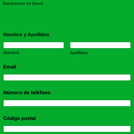
llamaremos en breve.
Nombre y Apellidos
*
Nombre
Apellidos
Email
*
Número de teléfono
*
Código postal
*