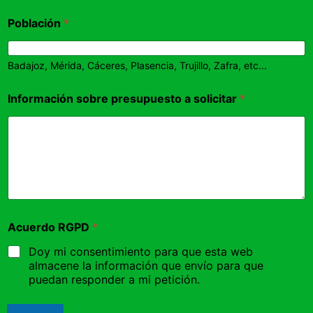
Población
*
Badajoz, Mérida, Cáceres, Plasencia, Trujillo, Zafra, etc...
Información sobre presupuesto a solicitar
*
Acuerdo RGPD
*
Doy mi consentimiento para que esta web
almacene la información que envío para que
puedan responder a mi petición.