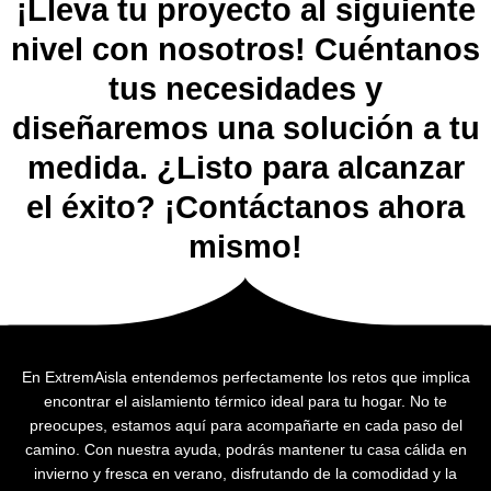
¡Lleva tu proyecto al siguiente
nivel con nosotros! Cuéntanos
tus necesidades y
diseñaremos una solución a tu
medida. ¿Listo para alcanzar
el éxito? ¡Contáctanos ahora
mismo!
En ExtremAisla entendemos perfectamente los retos que implica
encontrar el aislamiento térmico ideal para tu hogar. No te
preocupes, estamos aquí para acompañarte en cada paso del
camino. Con nuestra ayuda, podrás mantener tu casa cálida en
invierno y fresca en verano, disfrutando de la comodidad y la