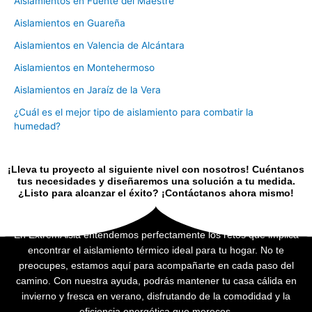
Aislamientos en Fuente del Maestre
Aislamientos en Guareña
Aislamientos en Valencia de Alcántara
Aislamientos en Montehermoso
Aislamientos en Jaraíz de la Vera
¿Cuál es el mejor tipo de aislamiento para combatir la
humedad?
¡Lleva tu proyecto al siguiente nivel con nosotros! Cuéntanos
tus necesidades y diseñaremos una solución a tu medida.
¿Listo para alcanzar el éxito? ¡Contáctanos ahora mismo!
En ExtremAisla entendemos perfectamente los retos que implica
encontrar el aislamiento térmico ideal para tu hogar. No te
preocupes, estamos aquí para acompañarte en cada paso del
camino. Con nuestra ayuda, podrás mantener tu casa cálida en
invierno y fresca en verano, disfrutando de la comodidad y la
eficiencia energética que mereces.