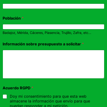
Población
*
Badajoz, Mérida, Cáceres, Plasencia, Trujillo, Zafra, etc...
Información sobre presupuesto a solicitar
*
Acuerdo RGPD
*
Doy mi consentimiento para que esta web
almacene la información que envío para que
puedan responder a mi petición.