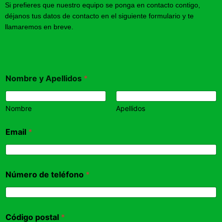
Si prefieres que nuestro equipo se ponga en contacto contigo,
déjanos tus datos de contacto en el siguiente formulario y te
llamaremos en breve.
Nombre y Apellidos
*
Nombre
Apellidos
Email
*
Número de teléfono
*
Código postal
*