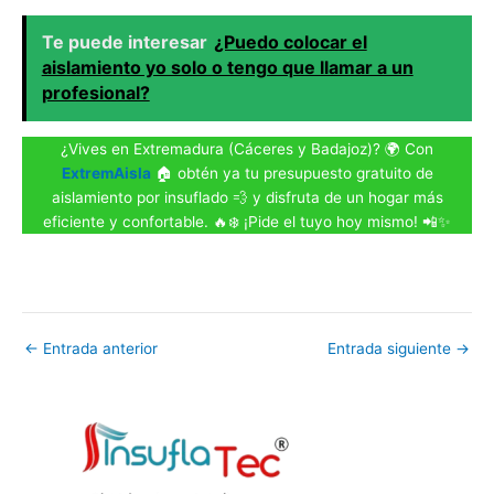
Te puede interesar
¿Puedo colocar el
aislamiento yo solo o tengo que llamar a un
profesional?
¿Vives en Extremadura (Cáceres y Badajoz)? 🌍 Con
ExtremAisla
🏠 obtén ya tu presupuesto gratuito de
aislamiento por insuflado 💨 y disfruta de un hogar más
eficiente y confortable. 🔥❄️ ¡Pide el tuyo hoy mismo! 📲✨
←
Entrada anterior
Entrada siguiente
→