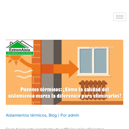
Aislamientos térmicos
,
Blog
/ Por
admin