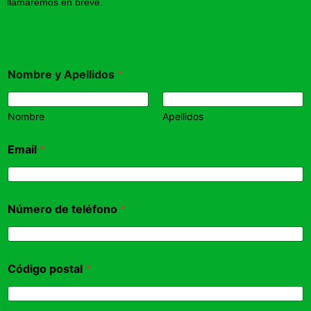
llamaremos en breve.
Nombre y Apellidos
*
Nombre
Apellidos
Email
*
Número de teléfono
*
Código postal
*