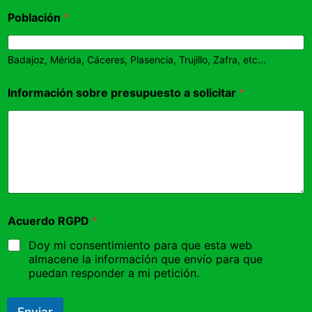
Población
*
Badajoz, Mérida, Cáceres, Plasencia, Trujillo, Zafra, etc...
Información sobre presupuesto a solicitar
*
Acuerdo RGPD
*
Doy mi consentimiento para que esta web
almacene la información que envío para que
puedan responder a mi petición.
Enviar