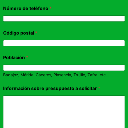
Número de teléfono
*
Código postal
*
Población
*
Badajoz, Mérida, Cáceres, Plasencia, Trujillo, Zafra, etc...
Información sobre presupuesto a solicitar
*