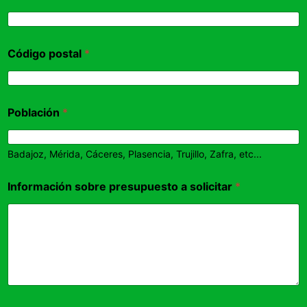
Código postal
*
Población
*
Badajoz, Mérida, Cáceres, Plasencia, Trujillo, Zafra, etc...
Información sobre presupuesto a solicitar
*