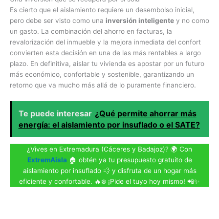
Es cierto que el aislamiento requiere un desembolso inicial,
pero debe ser visto como una
inversión inteligente
y no como
un gasto. La combinación del ahorro en facturas, la
revalorización del inmueble y la mejora inmediata del confort
convierten esta decisión en una de las más rentables a largo
plazo. En definitiva, aislar tu vivienda es apostar por un futuro
más económico, confortable y sostenible, garantizando un
retorno que va mucho más allá de lo puramente financiero.
Te puede interesar
¿Qué permite ahorrar más
energía: el aislamiento por insuflado o el SATE?
¿Vives en Extremadura (Cáceres y Badajoz)? 🌍 Con
ExtremAisla
🏠 obtén ya tu presupuesto gratuito de
aislamiento por insuflado 💨 y disfruta de un hogar más
eficiente y confortable. 🔥❄️ ¡Pide el tuyo hoy mismo! 📲✨