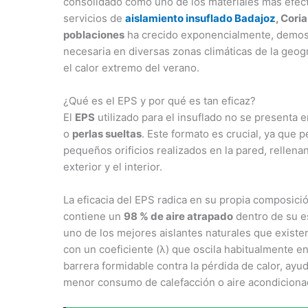
consolidado como uno de los materiales más efect
servicios de
aislamiento insuflado Badajoz
, Cori
poblaciones
ha crecido exponencialmente, demostr
necesaria en diversas zonas climáticas de la geogr
el calor extremo del verano.
¿Qué es el EPS y por qué es tan eficaz?
El
EPS
utilizado para el insuflado no se presenta 
o
perlas sueltas
. Este formato es crucial, ya que p
pequeños orificios realizados en la pared, rellena
exterior y el interior.
La eficacia del EPS radica en su propia composici
contiene un
98 % de aire atrapado
dentro de su es
uno de los mejores aislantes naturales que exist
con un coeficiente (λ) que oscila habitualmente e
barrera formidable contra la pérdida de calor, ayu
menor consumo de calefacción o aire acondiciona