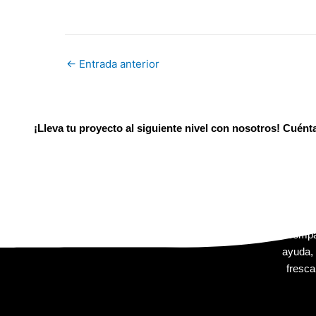
←
Entrada anterior
¡Lleva tu proyecto al siguiente nivel con nosotros! Cuén
En Extr
que impl
tu 
acompa
ayuda, 
fresca