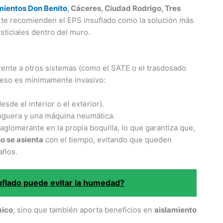
mientos Don Benito
, Cáceres, Ciudad Rodrigo, Tres
 te recomienden el EPS insuflado como la solución más
sticiales dentro del muro.
frente a otros sistemas (como el SATE o el trasdosado
oceso es mínimamente invasivo:
de el interior o el exterior).
anguera y una máquina neumática.
glomerante en la propia boquilla, lo que garantiza que,
o se asienta
con el tiempo, evitando que queden
años.
suflado puede evitar la humedad?
mico
, sino que también aporta beneficios en
aislamiento