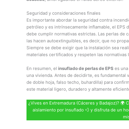
Seguridad y consideraciones finales
Es importante abordar la seguridad contra incendio
petróleo y es intrínsecamente inflamable, el EPS d
debe cumplir normativas estrictas. Las perlas de c
las hacen autoextinguibles, es decir, que no propag
Siempre se debe exigir que la instalación sea rea
materiales certificados y respeten las normativas 
En resumen, el
insuflado de perlas de EPS
es una 
una vivienda. Antes de decidirte, es fundamental ve
de doble hoja, falso techo, buhardilla) para confi
este material ligero, duradero y altamente eficient
¿Vives en Extremadura (Cáceres y Badajoz)? 🌍 
aislamiento por insuflado 💨 y disfruta de un ho
mi