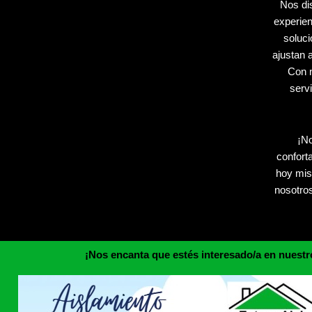
Nos di
experien
soluc
ajustan 
Con n
servi
¡No
confort
hoy mis
nosotros
¡Nos encanta que estés interesado/a en nuestr