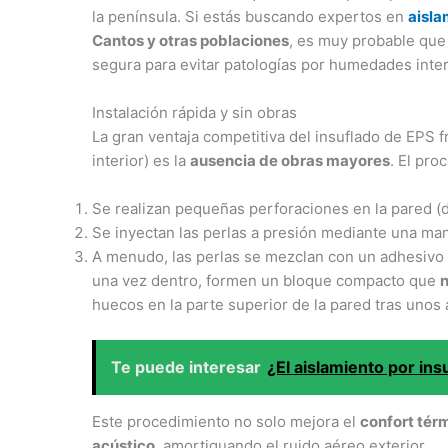
la península. Si estás buscando expertos en
aisla
Cantos y otras poblaciones
, es muy probable que
segura para evitar patologías por humedades inter
Instalación rápida y sin obras
La gran ventaja competitiva del insuflado de EPS 
interior) es la
ausencia de obras mayores
. El pr
Se realizan pequeñas perforaciones en la pared (des
Se inyectan las perlas a presión mediante una m
A menudo, las perlas se mezclan con un adhesivo a
una vez dentro, formen un bloque compacto que
n
huecos en la parte superior de la pared tras unos 
Te puede interesar
¿El aislamiento por in
Este procedimiento no solo mejora el
confort tér
acústico
, amortiguando el ruido aéreo exterior.