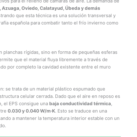
ivos para el relleno de cámaras de aire. La demanda de
a, Azuaga, Oviedo, Calatayud, Úbeda y demás
ando que esta técnica es una solución transversal y
afía española para combatir tanto el frío invierno como
en planchas rígidas, sino en forma de pequeñas esferas
ermite que el material fluya libremente a través de
ndo por completo la cavidad existente entre el muro
ón: se trata de un material plástico espumado que
tructura celular cerrada. Dado que el aire en reposo es
en, el EPS consigue una
baja conductividad térmica
,
ntre
0.030 y 0.040 W/m·K
. Esto se traduce en una
dando a mantener la temperatura interior estable con un
do.