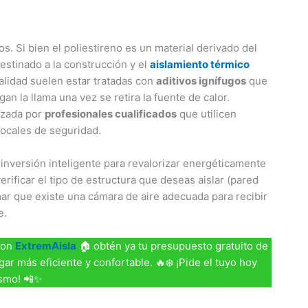
s. Si bien el poliestireno es un material derivado del
estinado a la construcción y el
aislamiento térmico
alidad suelen estar tratadas con
aditivos ignífugos
que
an la llama una vez se retira la fuente de calor.
lizada por
profesionales cualificados
que utilicen
locales de seguridad.
inversión inteligente para revalorizar energéticamente
rificar el tipo de estructura que deseas aislar (pared
rmar que existe una cámara de aire adecuada para recibir
e.
Con
ExtremAisla
🏠 obtén ya tu presupuesto gratuito de
gar más eficiente y confortable. 🔥❄️ ¡Pide el tuyo hoy
smo! 📲✨