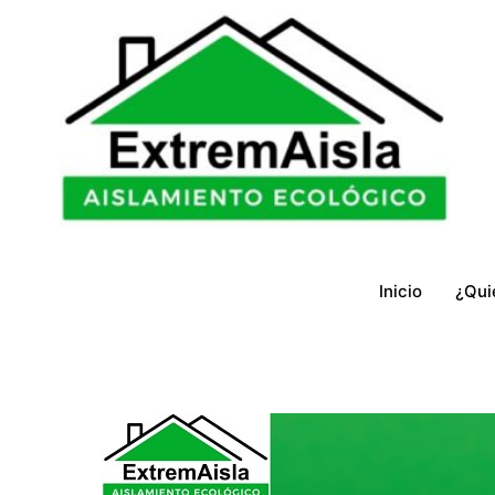
Ir
al
contenido
Inicio
¿Qui