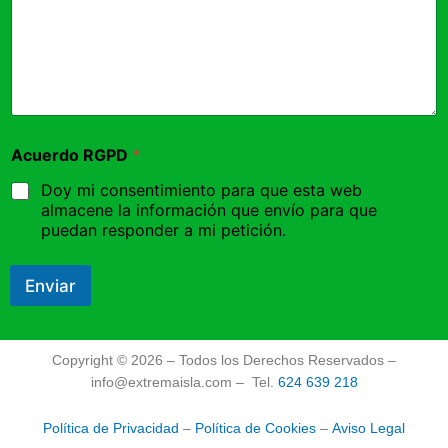
Acuerdo RGPD
*
Doy mi consentimiento para que esta web
almacene la información que envío para que
puedan responder a mi petición.
Enviar
Copyright © 2026 – Todos los Derechos Reservados –
info@extremaisla.com – Tel.
624 639 218
Política de Privacidad
–
Política de Cookies
–
Aviso Legal