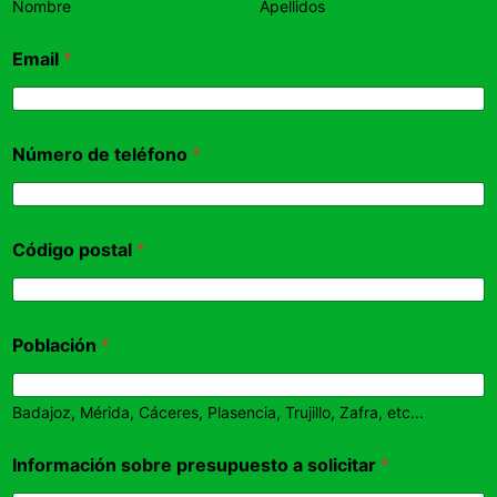
Nombre
Apellidos
Email
*
Número de teléfono
*
Código postal
*
Población
*
Badajoz, Mérida, Cáceres, Plasencia, Trujillo, Zafra, etc...
Información sobre presupuesto a solicitar
*