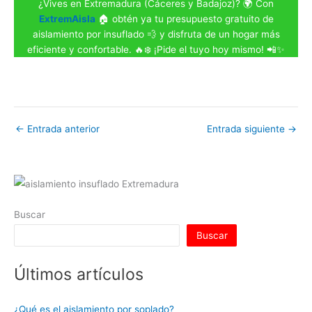
¿Vives en Extremadura (Cáceres y Badajoz)? 🌍 Con
ExtremAisla
🏠 obtén ya tu presupuesto gratuito de
aislamiento por insuflado 💨 y disfruta de un hogar más
eficiente y confortable. 🔥❄️ ¡Pide el tuyo hoy mismo! 📲✨
←
Entrada anterior
Entrada siguiente
→
Buscar
Buscar
Últimos artículos
¿Qué es el aislamiento por soplado?