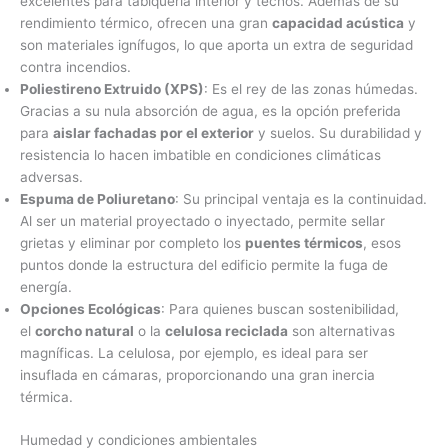
excelentes para tabiquería interior y techos. Además de su
rendimiento térmico, ofrecen una gran
capacidad acústica
y
son materiales ignífugos, lo que aporta un extra de seguridad
contra incendios.
Poliestireno Extruido (XPS)
: Es el rey de las zonas húmedas.
Gracias a su nula absorción de agua, es la opción preferida
para
aislar fachadas por el exterior
y suelos. Su durabilidad y
resistencia lo hacen imbatible en condiciones climáticas
adversas.
Espuma de Poliuretano
: Su principal ventaja es la continuidad.
Al ser un material proyectado o inyectado, permite sellar
grietas y eliminar por completo los
puentes térmicos
, esos
puntos donde la estructura del edificio permite la fuga de
energía.
Opciones Ecológicas
: Para quienes buscan sostenibilidad,
el
corcho natural
o la
celulosa reciclada
son alternativas
magníficas. La celulosa, por ejemplo, es ideal para ser
insuflada en cámaras, proporcionando una gran inercia
térmica.
Humedad y condiciones ambientales