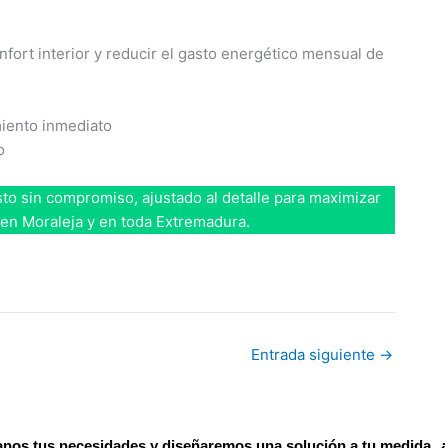
fort interior y reducir el gasto energético mensual de
miento inmediato
o
to sin compromiso, ajustado al detalle para maximizar
a en Moraleja y en toda Extremadura.
Entrada siguiente
→
tanos tus necesidades y diseñaremos una solución a tu medida. ¿L