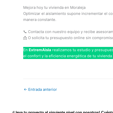
Mejora hoy tu vivienda en Moraleja
Optimizar el aislamiento supone incrementar el con
manera constante.
📞 Contacta con nuestro equipo y recibe asesora
📩 O solicita tu presupuesto online sin compromis
En
ExtremAisla
realizamos tu estudio y presupues
el confort y la eficiencia energética de tu viviend
←
Entrada anterior
¡Lleva tu proyecto al siguiente nivel con nosotros! Cuén