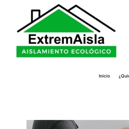
Ir
al
contenido
Inicio
¿Qui