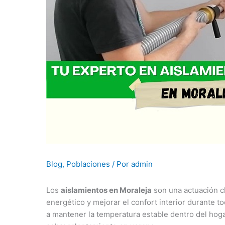
Blog
,
Poblaciones
/ Por
admin
Los
aislamientos en Moraleja
son una actuación c
energético y mejorar el confort interior durante 
a mantener la temperatura estable dentro del hoga